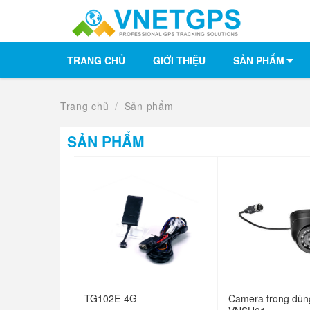
TRANG CHỦ
GIỚI THIỆU
SẢN PHẨM
Trang chủ
/
Sản phẩm
SẢN PHẨM
TG102E-4G
Camera trong dùn