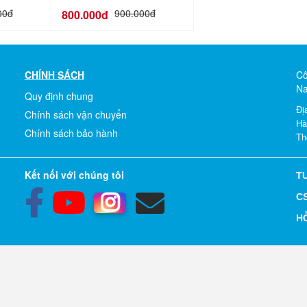
00đ
900.000đ
800.000đ
CHÍNH SÁCH
Cô
N
Quy định chung
Đị
Chính sách vận chuyển
Hà
Chính sách bảo hành
Th
Kết nối với chúng tôi
TƯ
CS
H