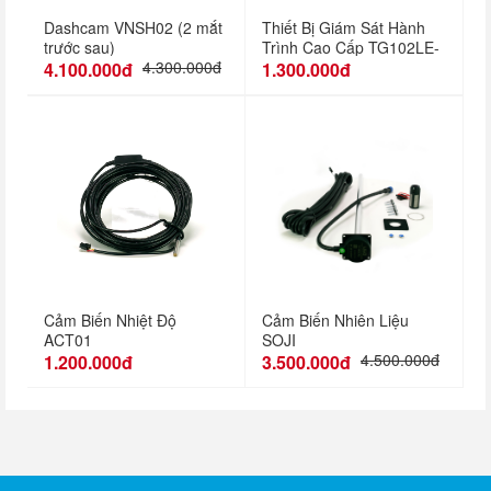
Dashcam VNSH02 (2 mắt
Thiết Bị Giám Sát Hành
trước sau)
Trình Cao Cấp TG102LE-
4G
4.300.000đ
4.100.000đ
1.300.000đ
Cảm Biến Nhiệt Độ
Cảm Biến Nhiên Liệu
ACT01
SOJI
4.500.000đ
1.200.000đ
3.500.000đ