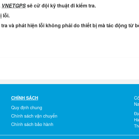
.
VNETGPS
sẽ cử đội kỹ thuật đi kiểm tra.
 lỗi.
ra và phát hiện lỗi không phải do thiết bị mà tác động từ b
CHÍNH SÁCH
Cô
N
Quy định chung
Đị
Chính sách vận chuyển
Hà
Chính sách bảo hành
Th