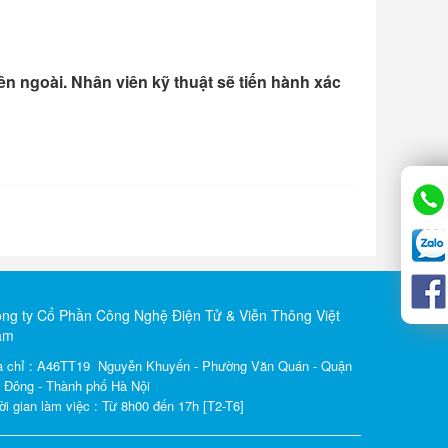
ên ngoài. Nhân viên kỹ thuật sẽ tiến hành xác
ng ty Cổ Phần Công Nghệ Điện Tử & Viễn Thông Việt
am
a chỉ : A46TT19 Nguyễn Khuyến - Phường Văn Quán - Quận
 Đông - Thành phố Hà Nội
ời gian làm việc : Từ 8h00 đến 17h [T2-T6]