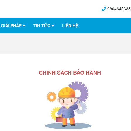
0904645388
GIẢI PHÁP
TIN TỨC
LIÊN HỆ
CHÍNH SÁCH BẢO HÀNH