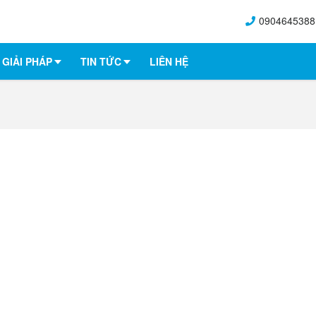
0904645388
GIẢI PHÁP
TIN TỨC
LIÊN HỆ