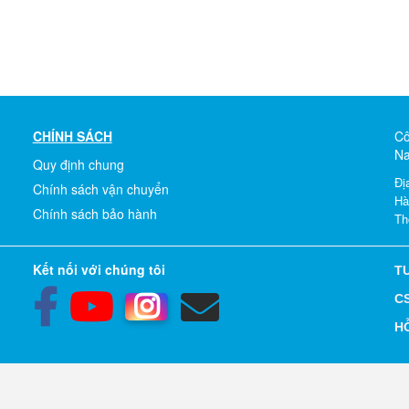
CHÍNH SÁCH
Cô
N
Quy định chung
Đị
Chính sách vận chuyển
Hà
Chính sách bảo hành
Th
Kết nối với chúng tôi
TƯ
CS
H