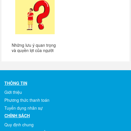
Những lưu ý quan trọng
và quyền lợi của người
dân khi mua bán ô tô, xe
máy từ ngày 15/8
THÔNG TIN
Giới thiệu
Phương thức thanh toán
Tuyển dụng nhân sự
CHÍNH SÁCH
Quy định chung