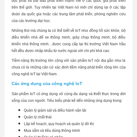
bộc phát và bắt đầu phát triển mạnh mẽ ở các quốc gia phát triển
trên thế giới. Tuy nhiên tại Việt Nam nó mới chỉ dừng lại ở các tập
đoàn đa quốc gia hoặc các trung tâm phát triển, phòng nghiên cứu
của các trường đại học.
Những thứ mà chúng ta có thể biết về IoT như đồng hồ sức khỏe, bộ
điều khiển nhà để xe thông minh, giày chạy thông minh, bộ điều
khiển nhà thông minh…được cung cấp tại thị trường Việt Nam hầu
hết đều được nhập khẩu từ nước ngoài với chi phí khá cao.
Tiềm năng thị trường lớn cộng với sản phẩm IoT nội địa gần như là
chưa có là những căn cứ xác định tiềm năng phát triển rộng lớn của
công nghệ IoT tại Việt Nam.
Các ứng dụng của công nghệ IoT
Sản phẩm IoT có ứng dụng vô cùng đa dạng và thiết thực trong đời
sống của con người. Tiêu biểu phải kể đến những ứng dụng trong:
Quản lý giám sát và điều hành vận tải
Quản lý chất thải
Lập kế hoạch, quy hoạch và quản lý đô thị
Mua sắm và tiêu dùng thông minh