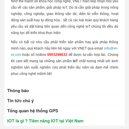
Nhờ thế mạnh về khoa học công nghệ, VNET hiện tiếp nhận mọi yêu
cầu về các sản phẩm, giải pháp IoT. Dù là cần giải pháp trong nông
nghiệp, công nghiệp, giao thông vận tải, điện tử viễn thông, hoạt
động sản xuất hay tự động hóa…tất cả các bài toán quý khách hàng
yêu cầu và đặt hàng liên quan đến công nghệ IoT chúng tôi đều đủ
năng lực để triển khai thực hiện.
Nếu có bất cứ nhu cầu phát triển sản phẩm hay giải pháp thông
minh nào, quý khách hãy liên hệ ngay với VNET qua email
info@vn-
et.com
hoặc số hotline
0903298633
để được tư vấn hợp tác. Chúng
tôi cam kết mang lại những sản phẩm
IoT
chất lượng nhất với kinh
nghiệm sản xuất, nghiên cứu phát triển lâu năm và đam mê chinh
phục công nghệ mãnh liệt.
Thông báo
Tin tức chú ý
Tổng quan hệ thống GPS
IOT là gì ? Tiềm năng IOT tại Việt Nam