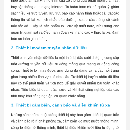
theo dõi, giám sát vị trí lộ trình của xe thông qua phần mềm giám sát
truy cập thông qua mạng internet. Ta hoàn toàn có thể quản lý, giám
sát nhiều xe trực tuyến, lưu trữ, báo cáo hành trình hoặc cài đặt các
thông tin về lái xe, lịch nhắc bảo dưỡng, setup các thông số cảnh
báo tốc độ…Đây là sản phẩm IoT cực kỳ thiết thực, hữu dụng cho
quản lý, giám sát và điều hành đoàn xe, nâng cao ý thức lái xe, đảm
bảo an toàn giao thông.
2. Thiết bị modem truyền nhận dữ liệu
Thiết bị truyền nhận dữ liệu là một thiết bị đầu cuối di động cung cấp
một đường truyền dữ liệu di động thông qua mạng di động công
cộng. Thiết bị IoT này được ứng dụng đa dạng và là cầu nối trung
gian trong nhiều lĩnh vực có nhu cầu. Từ thiết bị truyền nhận dữ liệu
này có thể phát triển và tích hợp để giải quyết nhiều bài toán khác
nhau. Tiêu biểu là quan trắc nước và khí thải công nghiệp của các
nhà máy, khu công nghiệp, cơ quan chức năng.
3. Thiết bị cảm biến, cảnh báo và điều khiển từ xa
Những sản phẩm thuộc dòng thiết bị này bao gồm: thiết bị quan trắc
và cảnh báo rò rỉ chất phóng xạ, cảm biến đo mực nước thông minh,
công tơ điện tử thông minh, thiết bị điều khiển tưới tiêu tự động từ